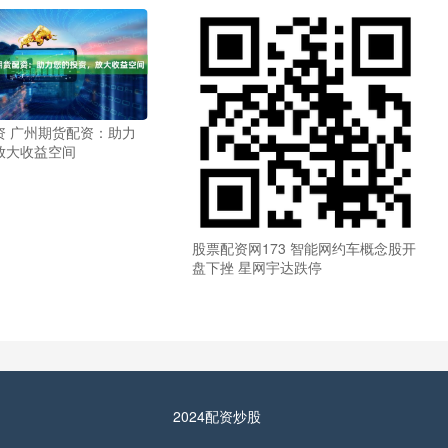
资 广州期货配资：助力
放大收益空间
股票配资网173 智能网约车概念股开
盘下挫 星网宇达跌停
2024配资炒股